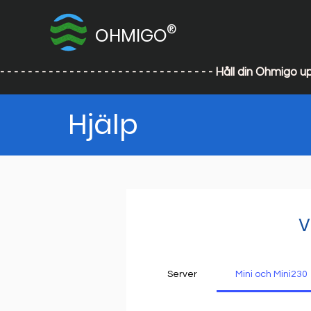
®
OHMIGO
- - - - - - - - - - - - - - - - - - - - - - - - - - - - - - - Håll din
Hjälp
V
Server
Mini och Mini230