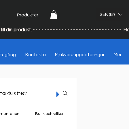
SEK (kr)
Produkter
till din produkt. - - - - - - - - - - - - - - - - - - - - - - - - - - 
m igång
Kontakta
Mjukvaruuppdateringar
Mer
Sök efter din fråga
mentation
Butik och villkor
Mjukvara