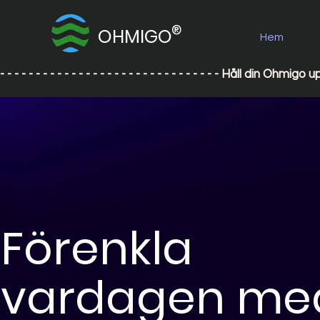
®
OHMIGO
Hem
- - - - - - - - - - - - - - - - - - - - - - - - - - - - - - - Håll din
Förenkla
vardagen me