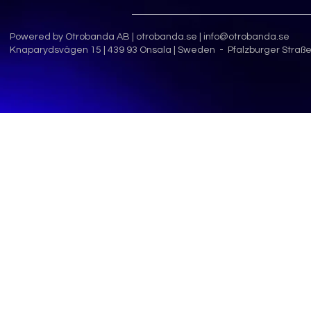
Powered by Otrobanda AB |
otrobanda.se
|
info@otrobanda.se
Knaparydsvägen 15 | 439 93 Onsala | Sweden - Pfalzburger Straße 