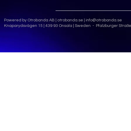
Powered by Otrobanda AB |
otrobanda.se
|
info@otrobanda.se
Knaparydsvägen 15 | 439 93 Onsala | Sweden - Pfalzburger Straße 