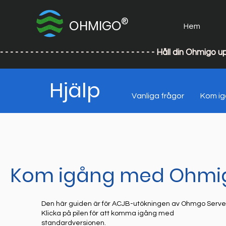
®
OHMIGO
Hem
- - - - - - - - - - - - - - - - - - - - - - - - - - - - - - - Håll din
Hjälp
Vanliga frågor
Kom i
Kom igång med Ohmig
Den här guiden är för ACJB-utökningen av Ohmgo Serve
Klicka på pilen för att komma igång med
standardversionen.