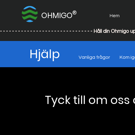
®
OHMIGO
Hem
- - - - - - - - - - - - - - - - - - - - - - - - - - - - - - - Håll din
Hjälp
Vanliga frågor
Kom i
Tyck till om oss