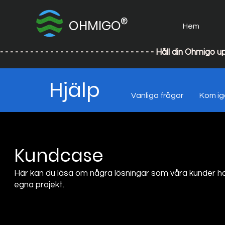
®
OHMIGO
Hem
- - - - - - - - - - - - - - - - - - - - - - - - - - - - - - - Håll din
Hjälp
Vanliga frågor
Kom i
Kundcase
Här kan du läsa om några lösningar som våra kunder har a
egna projekt.