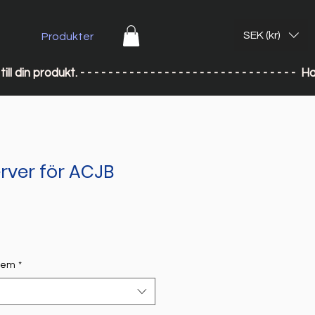
SEK (kr)
Produkter
till din produkt. - - - - - - - - - - - - - - - - - - - - - - - - - - 
rver för ACJB
stem
*