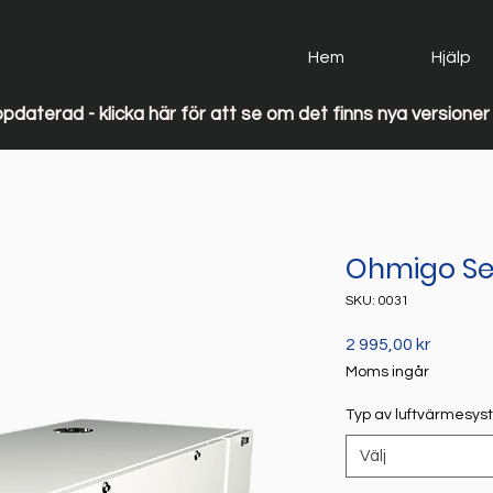
Hem
Hjälp
 Ohmigo uppdaterad - klicka här för att se om det finns nya versioner 
Ohmigo Se
SKU: 0031
Pris
2 995,00 kr
Moms ingår
Typ av luftvärmesy
Välj