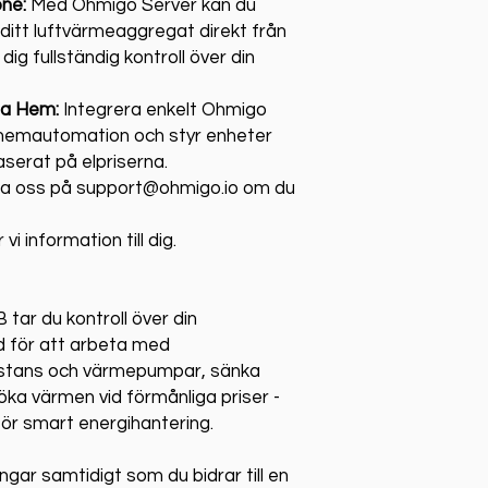
one:
Med Ohmigo Server kan du
 ditt luftvärmeaggregat direkt från
 dig fullständig kontroll över din
ta Hem:
Integrera enkelt Ohmigo
a hemautomation och styr enheter
serat på elpriserna.
ta oss på support@ohmigo.io om du
i information till dig.
ar du kontroll över din
d för att arbeta med
sistans och värmepumpar, sänka
öka värmen vid förmånliga priser -
för smart energihantering.
gar samtidigt som du bidrar till en