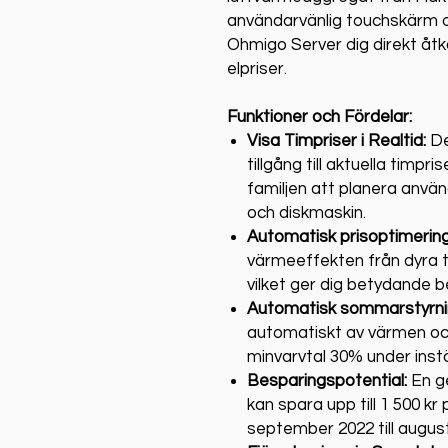
användarvänlig touchskärm o
Ohmigo Server dig direkt åt
elpriser.
Funktioner och Fördelar:
Visa Timpriser i Realtid:
De
tillgång till aktuella timpri
familjen att planera anvä
och diskmaskin.
Automatisk prisoptimering
värmeeffekten från dyra t
vilket ger dig betydande b
Automatisk sommarstyrni
automatiskt av värmen och 
minvarvtal 30% under inst
Besparingspotential:
En ge
kan spara upp till 1 500 kr
september 2022 till august