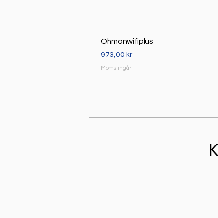
Ohmonwifiplus
Pris
973,00 kr
Moms ingår
K