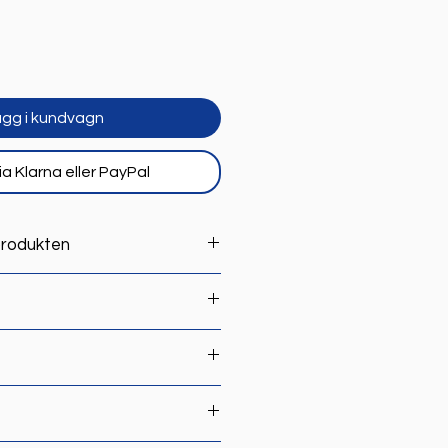
gg i kundvagn
ia Klarna eller PayPal
rodukten
 igång
5V DC via USB C eller direkt från
C