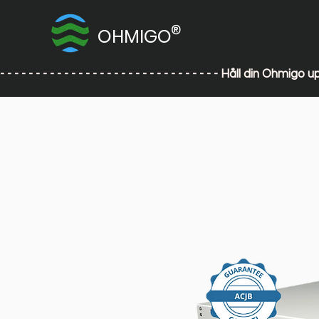
®
OHMIGO
- - - - - - - - - - - - - - - - - - - - - - - - - - - - - - - Håll din