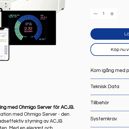
Antal
*
Lä
Köp nu v
Kom igång med p
Guide för att komma
Teknisk Data
Vanliga frågor
Strömförsörjning: 
Tillbehör
ACJB-aggregat
ning med Ohmigo Server för ACJB.
ation med Ohmigo Server - den
Strömadapter USB 
Systemkrav
adseffektiv styrning av ACJB
ten. Med en elegant och