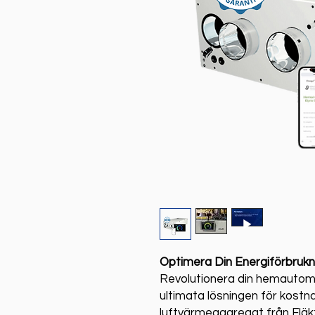
Optimera Din Energiförbruk
Revolutionera din hemautom
ultimata lösningen för kostn
luftvärmeaggregat från Fläk