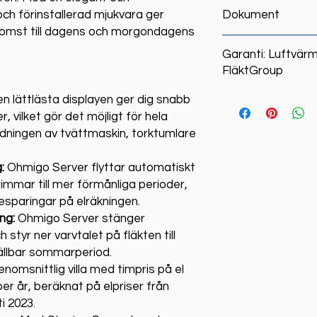
Produkten fungerar 
ch förinstallerad mjukvara ger
Dokument
Luftvärmeaggregat t
komst till dagens och morgondagens
version 1.7 och högr
Visa alla dokument t
Garanti: Luftvä
FläktGroup
För det fall en skad
n lättlästa displayen ger dig snabb
från FläktGroup skul
ser, vilket gör det möjligt för hela
produkten inte löpt 
ndningen av tvättmaskin, torktumlare
garantin inte gäller
Server, åtar sig Ot
:
Ohmigo Server flyttar automatiskt
förutsättning att ska
immar till mer förmånliga perioder,
- att bekosta repar
esparingar på elräkningen.
ng:
Ohmigo Server stänger
styr ner varvtalet på fläkten till
ällbar sommarperiod.
nomsnittlig villa med timpris på el
 per år, beräknat på elpriser från
i 2023.