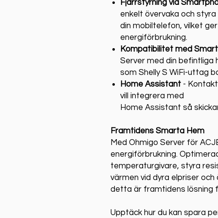
Fjärrstyrning via Smartph
enkelt övervaka och styra
din mobiltelefon, vilket ger
energiförbrukning.
Kompatibilitet med Smar
Server med din befintlig
som Shelly S WiFi-uttag ba
Home Assistant
- Kontak
vill integrera med
Home Assistant så skickar v
Framtidens Smarta Hem
Med Ohmigo Server för ACJB t
energiförbrukning. Optimera
temperaturgivare, styra re
värmen vid dyra elpriser och 
detta är framtidens lösning 
Upptäck hur du kan spara pen