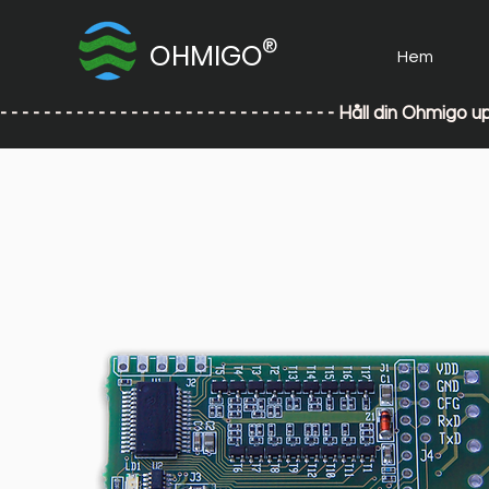
®
OHMIGO
Hem
- - - - - - - - - - - - - - - - - - - - - - - - - - - - - - - Håll din