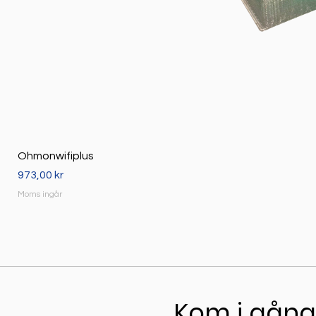
Ohmonwifiplus
Pris
973,00 kr
Moms ingår
Kom i gån