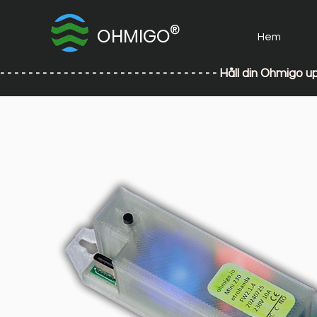
®
OHMIGO
Hem
- - - - - - - - - - - - - - - - - - - - - - - - - - - - - - - Håll din