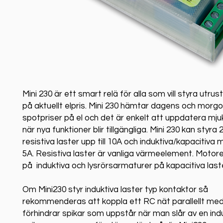
Mini 230 är ett smart relä för alla som vill styra utru
på aktuellt elpris. Mini 230 hämtar dagens och mor
spotpriser på el och det är enkelt att uppdatera mj
när nya funktioner blir tillgängliga. Mini 230 kan styr
resistiva laster upp till 10A och induktiva/kapacitiva 
5A. Resistiva laster är vanliga värmeelement. Motor
på induktiva och lysrörsarmaturer på kapacitiva last
Om Mini230 styr induktiva laster typ kontaktor så
rekommenderas att koppla ett RC nät parallellt med
förhindrar spikar som uppstår när man slår av en indu