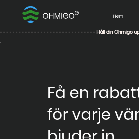
®
OHMIGO
Hem
- - - - - - - - - - - - - - - - - - - - - - - - - - - - - - - Håll din
Få en rabatt
för varje vä
bjuder in