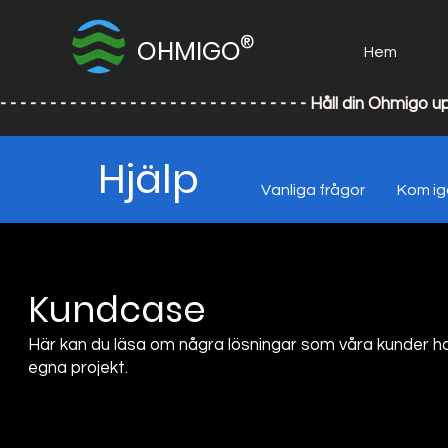
®
OHMIGO
Hem
- - - - - - - - - - - - - - - - - - - - - - - - - - - - - - - Håll din
Hjälp
Vanliga frågor
Kom i
Kundcase
Här kan du läsa om några lösningar som våra kunder har a
egna projekt.